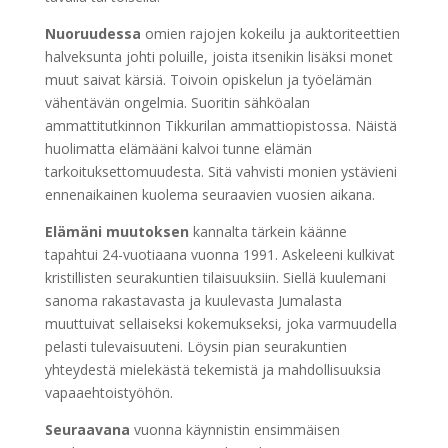
Nuoruudessa
omien rajojen kokeilu ja auktoriteettien
halveksunta johti poluille, joista itsenikin lisäksi monet
muut saivat kärsiä. Toivoin opiskelun ja työelämän
vähentävän ongelmia. Suoritin sähköalan
ammattitutkinnon Tikkurilan ammattiopistossa. Näistä
huolimatta elämääni kalvoi tunne elämän
tarkoituksettomuudesta. Sitä vahvisti monien ystävieni
ennenaikainen kuolema seuraavien vuosien aikana.
Elämäni muutoksen
kannalta tärkein käänne
tapahtui 24-vuotiaana vuonna 1991. Askeleeni kulkivat
kristillisten seurakuntien tilaisuuksiin. Siellä kuulemani
sanoma rakastavasta ja kuulevasta Jumalasta
muuttuivat sellaiseksi kokemukseksi, joka varmuudella
pelasti tulevaisuuteni. Löysin pian seurakuntien
yhteydestä mielekästä tekemistä ja mahdollisuuksia
vapaaehtoistyöhön.
Seuraavana
vuonna käynnistin ensimmäisen