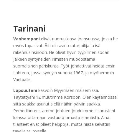
Tarinani
Vanhempani
elivät nuoruutensa Joensuussa, jossa he
myös tapasivat. Äiti oli ravintolatarjoilija ja isä
rakennusinsinööri. He olivat hyvin tyypillinen sodan
jälkeen syntyneiden ihmisten muodostama
suomalainen pariskunta. Työt johdattivat heidät ensin
Lahteen, jossa synnyin vuonna 1967, ja myöhemmin
Vantaalle.
Lapsuuteni
kasvoin Myyrmäen maisemissa.
Täytettyäni 12 muutimme Korsoon. Olen käytännössä
siitä saakka asunut siellä näihin päiviin saakka.
Perhetilanteestamme johtuen jouduimme sisarusteni
kanssa ottamaan vastuuta omasta elämästä. Aina
tilanteet eivät olleet helppoja, mutta niistä selvittiin
tavalla tai toisella.