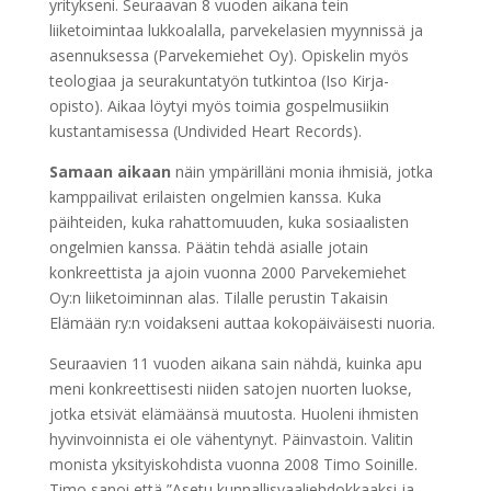
yritykseni. Seuraavan 8 vuoden aikana tein
liiketoimintaa lukkoalalla, parvekelasien myynnissä ja
asennuksessa (Parvekemiehet Oy). Opiskelin myös
teologiaa ja seurakuntatyön tutkintoa (Iso Kirja-
opisto). Aikaa löytyi myös toimia gospelmusiikin
kustantamisessa (Undivided Heart Records).
Samaan aikaan
näin ympärilläni monia ihmisiä, jotka
kamppailivat erilaisten ongelmien kanssa. Kuka
päihteiden, kuka rahattomuuden, kuka sosiaalisten
ongelmien kanssa. Päätin tehdä asialle jotain
konkreettista ja ajoin vuonna 2000 Parvekemiehet
Oy:n liiketoiminnan alas. Tilalle perustin Takaisin
Elämään ry:n voidakseni auttaa kokopäiväisesti nuoria.
Seuraavien 11 vuoden aikana sain nähdä, kuinka apu
meni konkreettisesti niiden satojen nuorten luokse,
jotka etsivät elämäänsä muutosta. Huoleni ihmisten
hyvinvoinnista ei ole vähentynyt. Päinvastoin. Valitin
monista yksityiskohdista vuonna 2008 Timo Soinille.
Timo sanoi että ”Asetu kunnallisvaaliehdokkaaksi ja