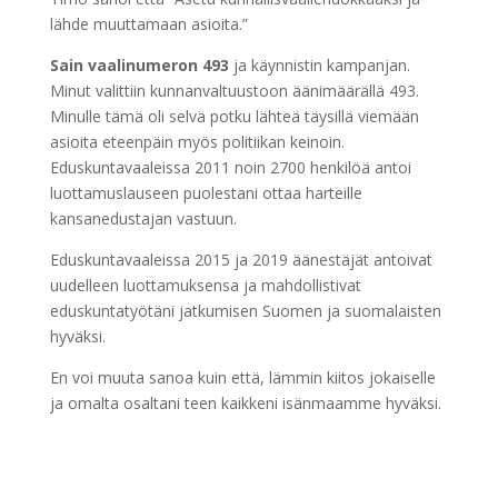
lähde muuttamaan asioita.”
Sain vaalinumeron 493
ja käynnistin kampanjan.
Minut valittiin kunnanvaltuustoon äänimäärällä 493.
Minulle tämä oli selvä potku lähteä täysillä viemään
asioita eteenpäin myös politiikan keinoin.
Eduskuntavaaleissa 2011 noin 2700 henkilöä antoi
luottamuslauseen puolestani ottaa harteille
kansanedustajan vastuun.
Eduskuntavaaleissa 2015 ja 2019 äänestäjät antoivat
uudelleen luottamuksensa ja mahdollistivat
eduskuntatyötäni jatkumisen Suomen ja suomalaisten
hyväksi.
En voi muuta sanoa kuin että, lämmin kiitos jokaiselle
ja omalta osaltani teen kaikkeni isänmaamme hyväksi.