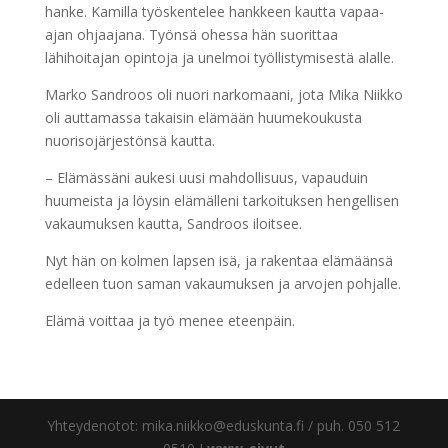
hanke. Kamilla työskentelee hankkeen kautta vapaa-
ajan ohjaajana. Työnsä ohessa hän suorittaa
lähihoitajan opintoja ja unelmoi työllistymisestä alalle.
Marko Sandroos oli nuori narkomaani, jota Mika Niikko
oli auttamassa takaisin elämään huumekoukusta
nuorisojärjestönsä kautta.
– Elämässäni aukesi uusi mahdollisuus, vapauduin
huumeista ja löysin elämälleni tarkoituksen hengellisen
vakaumuksen kautta, Sandroos iloitsee.
Nyt hän on kolmen lapsen isä, ja rakentaa elämäänsä
edelleen tuon saman vakaumuksen ja arvojen pohjalle.
Elämä voittaa ja työ menee eteenpäin.
Yhteydenotot: mika.niikko@eduskunta.fi / puh. 050 512