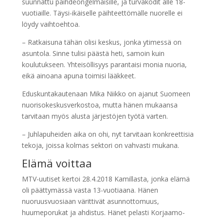
suunnattu päihdeongelmaisille, ja turvakodit alle 18-
vuotiaille. Täysi-ikäiselle päihteettömälle nuorelle ei
löydy vaihtoehtoa.
– Ratkaisuna tähän olisi keskus, jonka ytimessä on
asuntola. Sinne tulisi päästä heti, samoin kuin
koulutukseen. Yhteisöllisyys parantaisi monia nuoria,
eikä ainoana apuna toimisi lääkkeet.
Eduskuntakautenaan Mika Niikko on ajanut Suomeen
nuorisokeskusverkostoa, mutta hänen mukaansa
tarvitaan myös alusta järjestöjen työtä varten.
– Juhlapuheiden aika on ohi, nyt tarvitaan konkreettisia
tekoja, joissa kolmas sektori on vahvasti mukana.
Elämä voittaa
MTV-uutiset kertoi 28.4.2018 Kamillasta, jonka elämä
oli päättymässä vasta 13-vuotiaana. Hänen
nuoruusvuosiaan värittivät asunnottomuus,
huumeporukat ja ahdistus. Hänet pelasti Korjaamo-