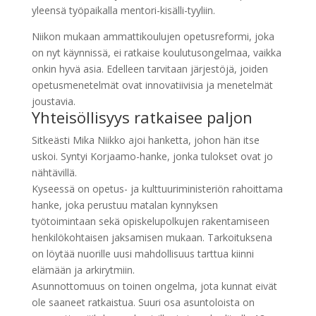
yleensä työpaikalla mentori-kisälli-tyyliin.
Niikon mukaan ammattikoulujen opetusreformi, joka
on nyt käynnissä, ei ratkaise koulutusongelmaa, vaikka
onkin hyvä asia. Edelleen tarvitaan järjestöjä, joiden
opetusmenetelmät ovat innovatiivisia ja menetelmät
joustavia.
Yhteisöllisyys ratkaisee paljon
Sitkeästi Mika Niikko ajoi hanketta, johon hän itse
uskoi. Syntyi Korjaamo-hanke, jonka tulokset ovat jo
nähtävillä.
Kyseessä on opetus- ja kulttuuriministeriön rahoittama
hanke, joka perustuu matalan kynnyksen
työtoimintaan sekä opiskelupolkujen rakentamiseen
henkilökohtaisen jaksamisen mukaan. Tarkoituksena
on löytää nuorille uusi mahdollisuus tarttua kiinni
elämään ja arkirytmiin.
Asunnottomuus on toinen ongelma, jota kunnat eivät
ole saaneet ratkaistua. Suuri osa asuntoloista on