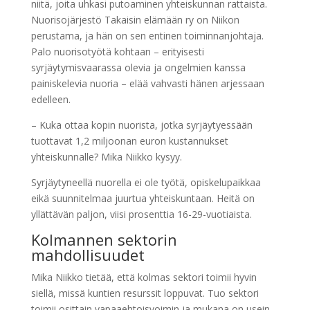
niitä, joita uhkasi putoaminen yhteiskunnan rattaista.
Nuorisojärjestö Takaisin elämään ry on Niikon
perustama, ja hän on sen entinen toiminnanjohtaja.
Palo nuorisotyötä kohtaan – erityisesti
syrjäytymisvaarassa olevia ja ongelmien kanssa
painiskelevia nuoria – elää vahvasti hänen arjessaan
edelleen.
– Kuka ottaa kopin nuorista, jotka syrjäytyessään
tuottavat 1,2 miljoonan euron kustannukset
yhteiskunnalle? Mika Niikko kysyy.
Syrjäytyneellä nuorella ei ole työtä, opiskelupaikkaa
eikä suunnitelmaa juurtua yhteiskuntaan. Heitä on
yllättävän paljon, viisi prosenttia 16-29-vuotiaista.
Kolmannen sektorin
mahdollisuudet
Mika Niikko tietää, että kolmas sektori toimii hyvin
siellä, missä kuntien resurssit loppuvat. Tuo sektori
toimii osittain vapaaehtoisvoimin ja mukana on usein