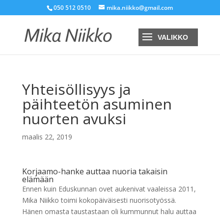
050 512 0510
mika.niikko@gmail.com
Yhteisöllisyys ja
päihteetön asuminen
nuorten avuksi
maalis 22, 2019
Korjaamo-hanke auttaa nuoria takaisin
elämään
Ennen kuin Eduskunnan ovet aukenivat vaaleissa 2011,
Mika Niikko toimi kokopäiväisesti nuorisotyössä.
Hänen omasta taustastaan oli kummunnut halu auttaa