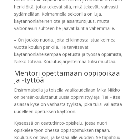
henkilöitä, jotka tekevät sitä, mitä tekevät, vahvasti
sydämellään. Kolmannella sektorilla on luja,
käytännönläheinen ote ja asiantuntijuus, mutta
valtionavun suhteen he jäävät kuntia vähemmälle.
– On joukko nuoria, joita ei kiinnosta istua kolmea
vuotta koulun penkillä. He tarvitsevat
käytännönläheisempää opetusta ja työssä oppimista,
Niikko toteaa. Koulutusjärjestelmää tulisi muuttaa.
Mentori opettamaan oppipoikaa
ja -tyttöä
Ensimmäisellä ja toisella vaalikaudellaan Mika Niikko
on peräänkuuluttanut uusia oppimistyylejä. Tai – itse
asiassa kyse on vanhasta tyylistä, joka tulisi valjastaa
uudelleen opetuksen käyttöön.
Kyseessä on osatutkinto-opiskelu, jossa nuori
opiskelee työn ohessa oppisopimuksen tapaan.
Koulutus on tiivis, ja kestää alle vuoden. Se tapahtuu